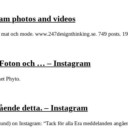
ram photos and videos
s, mat och mode. www.247designthinking.se. 749 posts. 19
 Foton och … – Instagram
net Phyto.
ående detta. – Instagram
nd) on Instagram: “Tack för alla Era meddelanden angåen