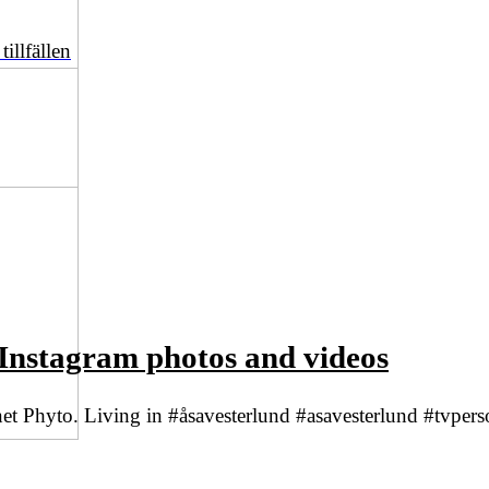
illfällen
 Instagram photos and videos
et Phyto. Living in #åsavesterlund #asavesterlund #tvperso