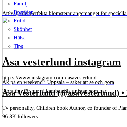
Familj
Bostäder
Att välja det perfekta blomsterarrangemanget för speciella t
Fritid
Skönhet
Hälsa
Tips
Åsa vesterlund instagram
http s://www.instagram.com › asavesterlund
Åk på en weekend i Uppsala – saker att se och göra
3 bra tips för hur ni kan behålla gnistan som par
Åsa Vesterlund (@asavesterlund) •
Tv personality, Children book Author, co founder of Plan
96.8K followers.