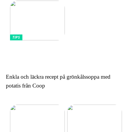
TIPS
Omfamnande av komfort
och stil: Den lockande
effekten av kontinentala
sängar för kvinnor
Enkla och läckra recept på grönkålssoppa med
potatis från Coop