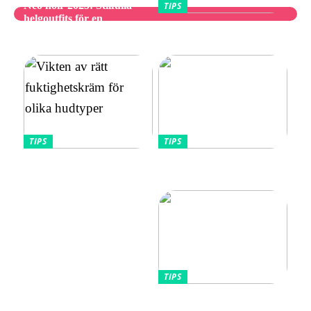
Neo noir 2025: Stilfulla
TIPS
helgoutfits för en
Utforska bästa
avslappnad och elegant stil
vibratorvalen
TIPS
TIPS
Vikten av rätt
Allt Du Behöver För
fuktighetskräm för olika
Perfekta Naglar Hemma
hudtyper
TIPS
Tips kring mode