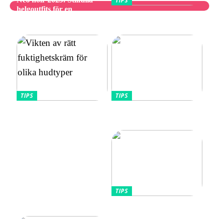
TIPS
helgoutfits för en
Utforska bästa
avslappnad och elegant stil
vibratorvalen
TIPS
TIPS
Vikten av rätt
Allt Du Behöver För
fuktighetskräm för olika
Perfekta Naglar Hemma
hudtyper
TIPS
Tips kring mode