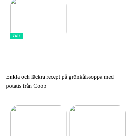
TIPS
Omfamnande av komfort
och stil: Den lockande
effekten av kontinentala
sängar för kvinnor
Enkla och läckra recept på grönkålssoppa med
potatis från Coop