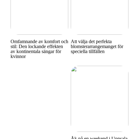
Omfamnande av komfort och
Att välja det perfekta
stil: Den lockande effekten
blomsterarrangemanget för
av kontinentala sängar för
speciella tillfällen
kvinnor
Åk på en weekend i Uppsala