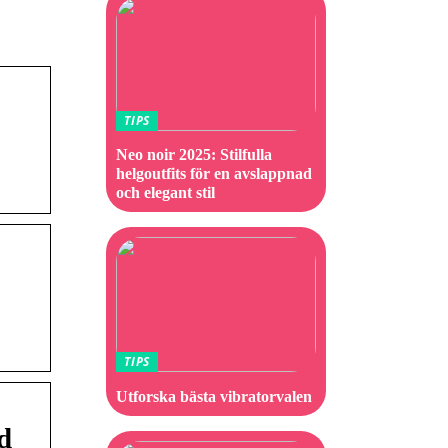
TIPS
Neo noir 2025: Stilfulla
helgoutfits för en avslappnad
och elegant stil
TIPS
Utforska bästa vibratorvalen
d