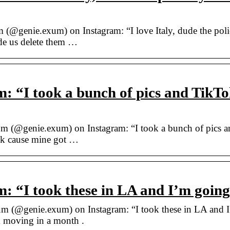
@genie.exum) on Instagram: “I love Italy, dude the poli
ade us delete them …
 “I took a bunch of pics and TikTo
 (@genie.exum) on Instagram: “I took a bunch of pics a
ok cause mine got …
: “I took these in LA and I’m goin
 (@genie.exum) on Instagram: “I took these in LA and 
m moving in a month .