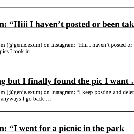
 “Hiii I haven’t posted or been ta
 (@genie.exum) on Instagram: “Hiii I haven’t posted or
 pics I took in …
ng but I finally found the pic I want
 (@genie.exum) on Instagram: “I keep posting and delet
oo anyways I go back …
 “I went for a picnic in the park