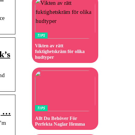
ce
TIPS
Vikten av rätt
fuktighetskräm för olika
k’s
hudtyper
nd
TIPS
g …
Allt Du Behöver För
I’m
Perfekta Naglar Hemma