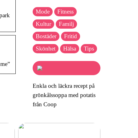
Mode
Fitness
park
Kultur
Familj
Bostäder
Fritid
Skönhet
Hälsa
Tips
 me”
Enkla och läckra recept på
grönkålssoppa med potatis
från Coop