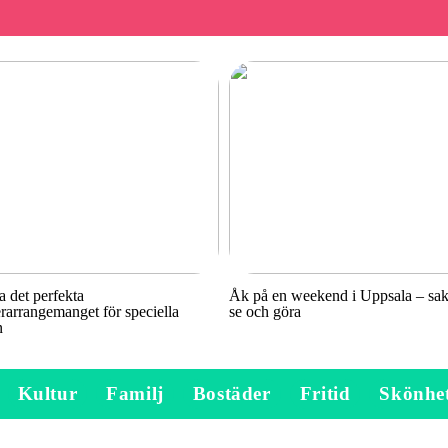
a det perfekta
Åk på en weekend i Uppsala – sake
rarrangemanget för speciella
se och göra
n
Kultur
Familj
Bostäder
Fritid
Skönhe