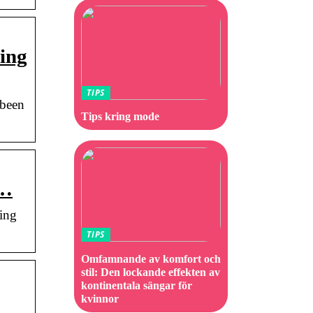
king
TIPS
 been
Tips kring mode
 …
ing
TIPS
Omfamnande av komfort och
stil: Den lockande effekten av
kontinentala sängar för
kvinnor