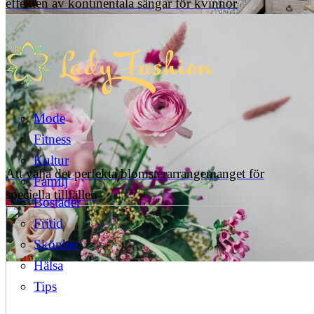
effekten av kontinentala sängar för kvinnor
Mode
Fitness
Kultur
Att välja det perfekta blomsterarrangemanget för
Familj
speciella tillfällen
Bostäder
Fritid
Skönhet
Hälsa
Tips