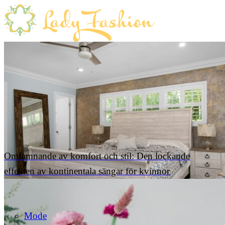
Omfamnande av komfort och stil: Den lockande
effekten av kontinentala sängar för kvinnor
Mode