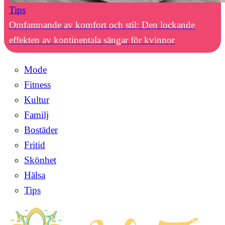
Tips
Omfamnande av komfort och stil: Den lockande
effekten av kontinentala sängar för kvinnor
Mode
Fitness
Kultur
Familj
Bostäder
Fritid
Skönhet
Hälsa
Tips