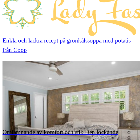
Enkla och läckra recept på grönkålssoppa med potatis
från Coop
Omfamnande av komfort och stil: Den lockande