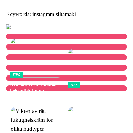
Keywords: instagram siltamaki
TIPS
Neo noir 2025: Stilfulla
TIPS
helgoutfits för en
Utforska bästa
avslappnad och elegant stil
vibratorvalen