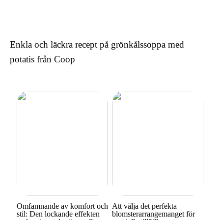
och stil: Den lockande
effekten av kontinentala
sängar för kvinnor
Enkla och läckra recept på grönkålssoppa med
potatis från Coop
Omfamnande av komfort och
Att välja det perfekta
stil: Den lockande effekten
blomsterarrangemanget för