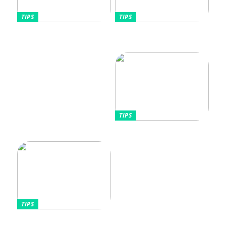
TIPS
TIPS
Vikten av rätt
Allt Du Behöver För
fuktighetskräm för olika
Perfekta Naglar Hemma
hudtyper
TIPS
Tips kring mode
TIPS
Omfamnande av komfort