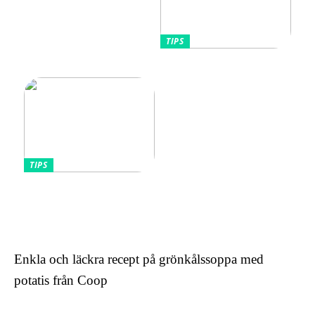
TIPS
Tips kring mode
TIPS
Omfamnande av komfort
och stil: Den lockande
effekten av kontinentala
sängar för kvinnor
Enkla och läckra recept på grönkålssoppa med
potatis från Coop