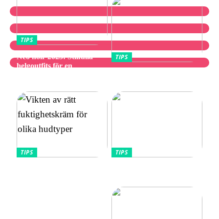
TIPS
Neo noir 2025: Stilfulla
TIPS
helgoutfits för en
Utforska bästa
avslappnad och elegant stil
vibratorvalen
TIPS
TIPS
Vikten av rätt
Allt Du Behöver För
fuktighetskräm för olika
Perfekta Naglar Hemma
hudtyper