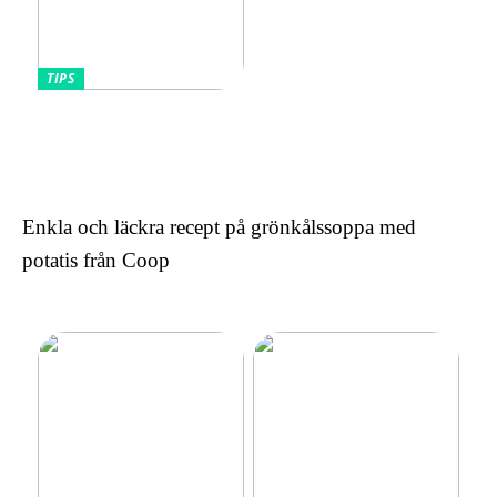
TIPS
Omfamnande av komfort
och stil: Den lockande
effekten av kontinentala
sängar för kvinnor
Enkla och läckra recept på grönkålssoppa med
potatis från Coop