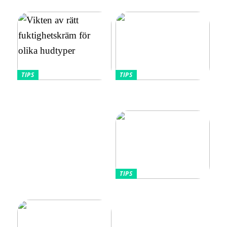
vibratorvalen
TIPS
TIPS
Vikten av rätt
Allt Du Behöver För
fuktighetskräm för olika
Perfekta Naglar Hemma
hudtyper
TIPS
Tips kring mode