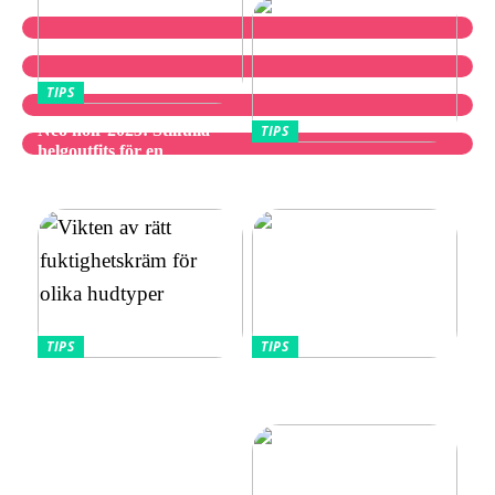
TIPS
Neo noir 2025: Stilfulla
TIPS
helgoutfits för en
Utforska bästa
avslappnad och elegant stil
vibratorvalen
TIPS
TIPS
Vikten av rätt
Allt Du Behöver För
fuktighetskräm för olika
Perfekta Naglar Hemma
hudtyper