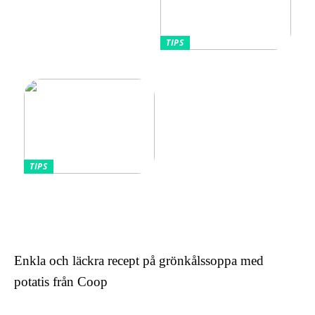
TIPS
Tips kring mode
TIPS
Omfamnande av komfort
och stil: Den lockande
effekten av kontinentala
sängar för kvinnor
Enkla och läckra recept på grönkålssoppa med
potatis från Coop