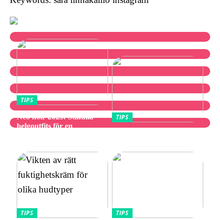
TIPS
Neo noir 2025: Stilfulla
TIPS
helgoutfits för en
Utforska bästa
avslappnad och elegant stil
vibratorvalen
TIPS
TIPS