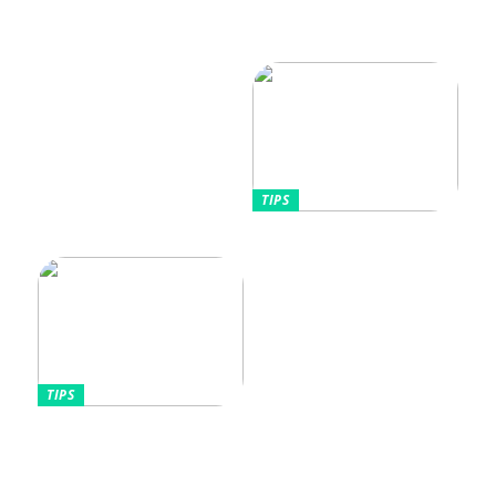
Vikten av rätt
Allt Du Behöver För
fuktighetskräm för olika
Perfekta Naglar Hemma
hudtyper
TIPS
Tips kring mode
TIPS
Omfamnande av komfort
och stil: Den lockande
effekten av kontinentala
sängar för kvinnor