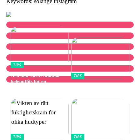
Keywords: solange instagram
TIPS
Neo noir 2025: Stilfulla
TIPS
helgoutfits för en
Utforska bästa
avslappnad och elegant stil
vibratorvalen
TIPS
TIPS