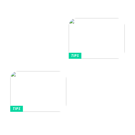
Vikten av rätt
Allt Du Behöver För
fuktighetskräm för olika
Perfekta Naglar Hemma
hudtyper
TIPS
Tips kring mode
TIPS
Omfamnande av komfort
och stil: Den lockande
effekten av kontinentala