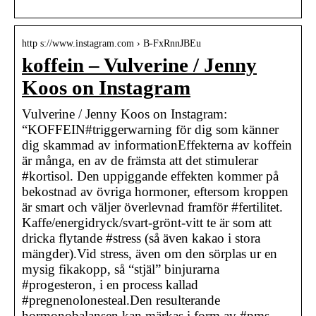
http s://www.instagram.com › B-FxRnnJBEu
koffein – Vulverine / Jenny
Koos on Instagram
Vulverine / Jenny Koos on Instagram:
“KOFFEIN#triggerwarning för dig som känner
dig skammad av informationEffekterna av koffein
är många, en av de främsta att det stimulerar
#kortisol. Den uppiggande effekten kommer på
bekostnad av övriga hormoner, eftersom kroppen
är smart och väljer överlevnad framför #fertilitet.
Kaffe/energidryck/svart-grönt-vitt te är som att
dricka flytande #stress (så även kakao i stora
mängder).Vid stress, även om den sörplas ur en
mysig fikakopp, så “stjäl” binjurarna
#progesteron, i en process kallad
#pregnenolonesteal.Den resulterande
hormonobalansen kan märkas i form av #pms,