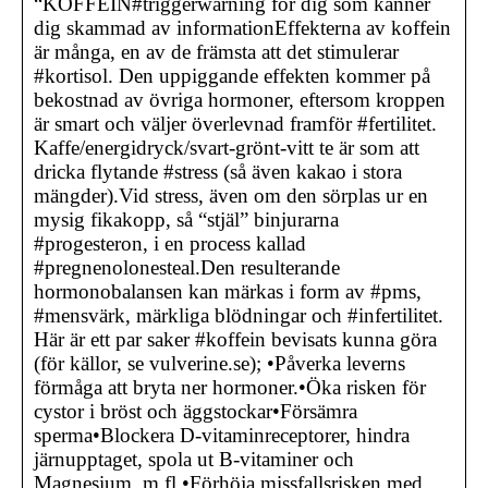
“KOFFEIN#triggerwarning för dig som känner
dig skammad av informationEffekterna av koffein
är många, en av de främsta att det stimulerar
#kortisol. Den uppiggande effekten kommer på
bekostnad av övriga hormoner, eftersom kroppen
är smart och väljer överlevnad framför #fertilitet.
Kaffe/energidryck/svart-grönt-vitt te är som att
dricka flytande #stress (så även kakao i stora
mängder).Vid stress, även om den sörplas ur en
mysig fikakopp, så “stjäl” binjurarna
#progesteron, i en process kallad
#pregnenolonesteal.Den resulterande
hormonobalansen kan märkas i form av #pms,
#mensvärk, märkliga blödningar och #infertilitet.
Här är ett par saker #koffein bevisats kunna göra
(för källor, se vulverine.se); •Påverka leverns
förmåga att bryta ner hormoner.•Öka risken för
cystor i bröst och äggstockar•Försämra
sperma•Blockera D-vitaminreceptorer, hindra
järnupptaget, spola ut B-vitaminer och
Magnesium, m.fl.•Förhöja missfallsrisken med