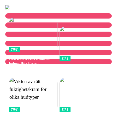
TIPS
Neo noir 2025: Stilfulla
TIPS
helgoutfits för en
Utforska bästa
avslappnad och elegant stil
vibratorvalen
TIPS
TIPS