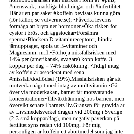
#mensvärk, märkliga blödningar och #infertilitet.
Här är ett par saker #koffein bevisats kunna göra
(för källor, se vulverine.se); •Påverka leverns
förmåga att bryta ner hormoner.•Öka risken för
cystor i bröst och äggstockar•Försämra
sperma•Blockera D-vitaminreceptorer, hindra
järnupptaget, spola ut B-vitaminer och
Magnesium, m.fl.•Förhöja missfallsrisken med
14% per (amerikansk, svagare) kopp kaffe. 3
koppar per dag = 74% riskökning. •Tidigt intag
av koffein är associerat med sena
#missfall/dödfödsel (19%).Missfallsrisken går att
motverka något med intag av multivitamin.•Gå
över via moderkakan, barnet får motsvarande
koncentrationer•Tillväxthämning hos barnen, men
övervikt senare i barnets liv.Gränsen för gravida är
av Livsmedelsverket dragen vid 200mg i Sverige
(2-3 små koppar/dag), men negativ påverkan på
fertilitet syns redan vid 100mg. För mig
personligen är koffein ett abortmedel som jag inte