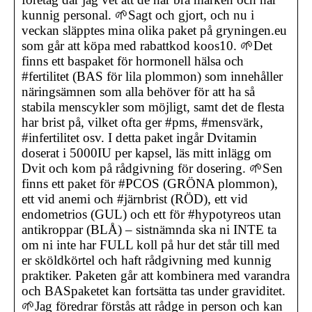
kunnig personal. 🌱Sagt och gjort, och nu i
veckan släpptes mina olika paket på gryningen.eu
som går att köpa med rabattkod koos10. 🌱Det
finns ett baspaket för hormonell hälsa och
#fertilitet (BAS för lila plommon) som innehåller
näringsämnen som alla behöver för att ha så
stabila menscykler som möjligt, samt det de flesta
har brist på, vilket ofta ger #pms, #mensvärk,
#infertilitet osv. I detta paket ingår Dvitamin
doserat i 5000IU per kapsel, läs mitt inlägg om
Dvit och kom på rådgivning för dosering. 🌱Sen
finns ett paket för #PCOS (GRÖNA plommon),
ett vid anemi och #järnbrist (RÖD), ett vid
endometrios (GUL) och ett för #hypotyreos utan
antikroppar (BLÅ) – sistnämnda ska ni INTE ta
om ni inte har FULL koll på hur det står till med
er sköldkörtel och haft rådgivning med kunnig
praktiker. Paketen går att kombinera med varandra
och BASpaketet kan fortsätta tas under graviditet.
🌱Jag föredrar förstås att rådge in person och kan