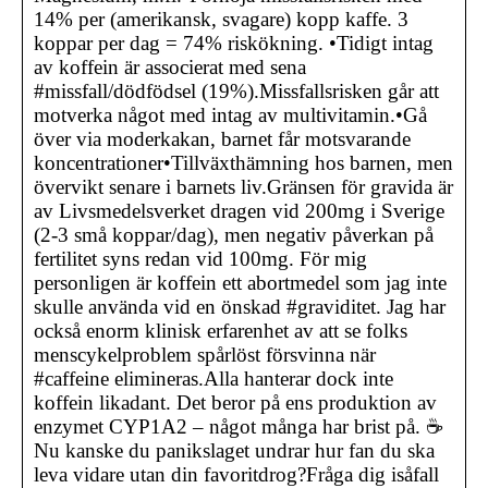
14% per (amerikansk, svagare) kopp kaffe. 3
koppar per dag = 74% riskökning. •Tidigt intag
av koffein är associerat med sena
#missfall/dödfödsel (19%).Missfallsrisken går att
motverka något med intag av multivitamin.•Gå
över via moderkakan, barnet får motsvarande
koncentrationer•Tillväxthämning hos barnen, men
övervikt senare i barnets liv.Gränsen för gravida är
av Livsmedelsverket dragen vid 200mg i Sverige
(2-3 små koppar/dag), men negativ påverkan på
fertilitet syns redan vid 100mg. För mig
personligen är koffein ett abortmedel som jag inte
skulle använda vid en önskad #graviditet. Jag har
också enorm klinisk erfarenhet av att se folks
menscykelproblem spårlöst försvinna när
#caffeine elimineras.Alla hanterar dock inte
koffein likadant. Det beror på ens produktion av
enzymet CYP1A2 – något många har brist på. ☕️
Nu kanske du panikslaget undrar hur fan du ska
leva vidare utan din favoritdrog?Fråga dig isåfall