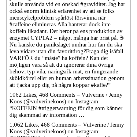
skulle använda vid en önskad #graviditet. Jag har
också enorm klinisk erfarenhet av att se folks
menscykelproblem spårlöst försvinna när
#caffeine elimineras.Alla hanterar dock inte
koffein likadant. Det beror på ens produktion av
enzymet CYP1A2 – något många har brist på. ☕️
Nu kanske du panikslaget undrar hur fan du ska
leva vidare utan din favoritdrog?Fråga dig isåfall
VARFÖR du “måste” ha koffein? Kan det
möjligen vara så att du ignorerar dina övriga
behov; typ vila, näringsrik mat, en fungerande
sköldkörtel eller en human arbetssituation genom
att tjacka upp dig på några koppar #kaffe?”
1062 Likes, 468 Comments – Vulverine / Jenny
Koos (@vulverinekoos) on Instagram:
“KOFFEIN #triggerwarning för dig som känner
dig skammad av information …
1,062 Likes, 468 Comments – Vulverine / Jenny
Koos (@vulverinekoos) on Instagram: