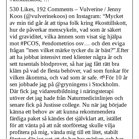
530 Likes, 192 Comments – Vulverine / Jenny
Koos (@vulverinekoos) on Instagram: “Mycket
av min tid går åt att tipsa folk kring #kosttillskott,
hur de påverkar menscykeln, vad som är säkert
vid graviditet, vilka ämnen som visat sig hjälpa
mot #PCOS, #endometrios osv… och den eviga
frågan ”men vilket märke tycker du är bäst?”.Efter
att ha jobbat intensivt med klienter några år och
sett tusentals blodprover, så har jag fått rätt bra
kläm på vad de flesta behöver, vad som funkar för
vilken åkomma, och vad som är safe. 🌱För 10 år
sen jobbade jag på @gryningens i Stockholm.
Där fick jag vidareutbildning i näringsterapi
utöver det jag hade från Naturmedicinlinjen och
senare fick på Justisse college. Nu när jag började
känna ett behov av att kunna rekommendera
färdiga paket så kändes det självklart att, istället
för att vänta på att nåt storföretag skulle vilja
profitera på mig, vända mig till ett litet, stabilt
företag där jag vet att de har bra märken och har