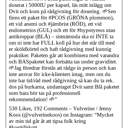
doserat i 5000IU per kapsel, läs mitt inlägg om
Dvit och kom på rådgivning för dosering. 🌱Sen
finns ett paket för #PCOS (GRÖNA plommon),
ett vid anemi och #järnbrist (RÖD), ett vid
endometrios (GUL) och ett för #hypotyreos utan
antikroppar (BLÅ) – sistnämnda ska ni INTE ta
om ni inte har FULL koll på hur det står till med
er sköldkörtel och haft rådgivning med kunnig
praktiker. Paketen går att kombinera med varandra
och BASpaketet kan fortsätta tas under graviditet.
🌱Jag föredrar förstås att rådge in person och kan
inte ansvar för icke-klienters intag, men om du
inte har tid/råd med rådgivning så kan du ta rek.
dos på burkarna, undantaget Dvit samt Blå paketet
som bara bör tas på professionell
rekommendation! 🌱”
530 Likes, 192 Comments – Vulverine / Jenny
Koos (@vulverinekoos) on Instagram: “Mycket
av min tid går åt att tipsa folk kring
#kosttillskott, …