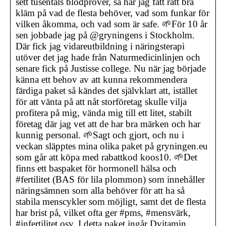
sett tusentals blodprover, så har jag fått rätt bra
kläm på vad de flesta behöver, vad som funkar för
vilken åkomma, och vad som är safe. 🌱För 10 år
sen jobbade jag på @gryningens i Stockholm.
Där fick jag vidareutbildning i näringsterapi
utöver det jag hade från Naturmedicinlinjen och
senare fick på Justisse college. Nu när jag började
känna ett behov av att kunna rekommendera
färdiga paket så kändes det självklart att, istället
för att vänta på att nåt storföretag skulle vilja
profitera på mig, vända mig till ett litet, stabilt
företag där jag vet att de har bra märken och har
kunnig personal. 🌱Sagt och gjort, och nu i
veckan släpptes mina olika paket på gryningen.eu
som går att köpa med rabattkod koos10. 🌱Det
finns ett baspaket för hormonell hälsa och
#fertilitet (BAS för lila plommon) som innehåller
näringsämnen som alla behöver för att ha så
stabila menscykler som möjligt, samt det de flesta
har brist på, vilket ofta ger #pms, #mensvärk,
#infertilitet osv. I detta paket ingår Dvitamin